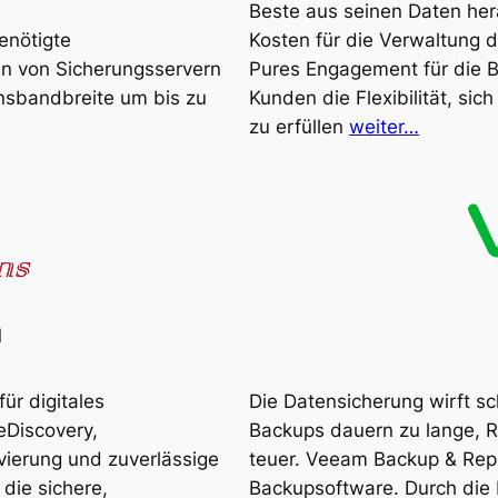
Beste aus seinen Daten her
enötigte
Kosten für die Verwaltung d
en von Sicherungsservern
Pures Engagement für die B
onsbandbreite um bis zu
Kunden die Flexibilität, si
zu erfüllen
weiter…
H
ür digitales
Die Datensicherung wirft s
eDiscovery,
Backups dauern zu lange, R
ivierung und zuverlässige
teuer. Veeam Backup & Repl
die sichere,
Backupsoftware. Durch die