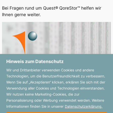
Bei Fragen rund um Quest® QoreStor™ helfen wir
Ihnen gerne weiter.
Hinweis zum Datenschutz
netReLetion IT sales and integration GmbH
Wir und Drittanbieter verwenden Cookies und andere
Papenreye 63
Technologien, um die Benutzerfreundlichkeit zu verbessern.
22453 Hamburg
Wenn Sie auf „Akzeptieren“ klicken, erklären Sie sich mit der
Telefon: +49 40 589797-0
Verwendung aller Cookies und Technologien einverstanden.
Telefax: +49 40 589797-58
Wir nutzen keine Marketing-Cookies, die zur
E-Mail:
info@netreletion.de
Personalisierung oder Werbung verwendet werden. Weitere
Informationen finden Sie in unserer
Datenschutzerklärung.